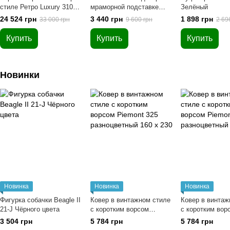
стиле Ретро Luxury 310
мраморной подставке
Зелёный
Тёмно-серый/Антрацит
Ambriz 287 Золото/Белый
24 524 грн
3 440 грн
1 898 грн
33 000 грн
9 600 грн
2 69
200 х 290
Купить
Купить
Купить
Новинки
Новинка
Новинка
Новинка
Фигурка собачки Beagle II
Ковер в винтажном стиле
Ковер в винтаж
21-J Чёрного цвета
с коротким ворсом
с коротким вор
Piemont 325
Piemont 425
3 504 грн
5 784 грн
5 784 грн
разноцветный 160 х 230
разноцветный 1