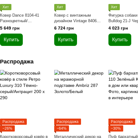
Хит
Хит
Хит
Ковер Dance 8104-41
Ковер с винтажным
Фигурка собак
Разноцветный/
дизайном Vintage 8406
Bulldog 21-J Че
Шоколадный
Blau Синий
5 649 грн
6 724 грн
4 023 грн
Купить
Купить
Купить
Распродажа
Распродажа
Распродажа
Распродажа
−26%
−64%
−30%
Коротковорсовый ковёр в
Металлический декор на
Пуф бархатный