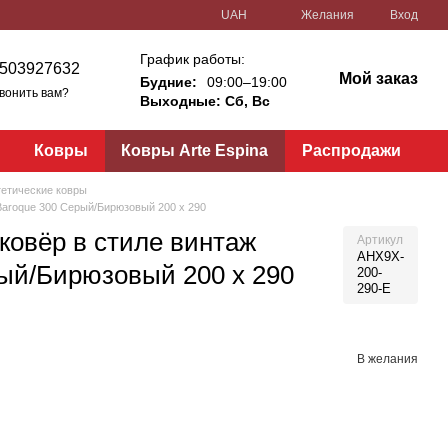
UAH
Желания
Вход
График работы:
503927632
Мой заказ
Будние:
09:00–19:00
вонить вам?
Выходные: Сб, Вс
и
Ковры
Ковры Arte Espina
Распродажи
етические ковры
Baroque 300 Серый/Бирюзовый 200 х 290
ковёр в стиле винтаж
Артикул
AHX9X-
ый/Бирюзовый 200 х 290
200-
290-E
В желания