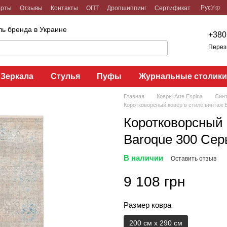
Рус
Укр
ерты
Отзывы
Контакты
ОПТ
Дропшиппинг
Сертификат
ь бренда в Украине
+380
Перез
Зеркала
Стулья
Пуфы
Журнальные столик
Главная
Ковры Arte Espina
Синт
Коротковорсный ковёр в стиле винтаж 
Коротковорсный 
Baroque 300 Сер
В наличии
Оставить отзыв
9 108 грн
Размер ковра
200 см x 290 см