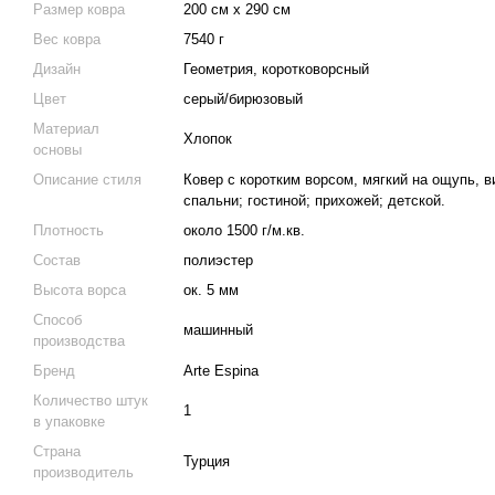
Размер ковра
200 см x 290 см
Вес ковра
7540 г
Дизайн
Геометрия, коротковорсный
Цвет
серый/бирюзовый
Материал
Хлопок
основы
Описание стиля
Ковер с коротким ворсом, мягкий на ощупь, 
спальни; гостиной; прихожей; детской.
Плотность
около 1500 г/м.кв.
Состав
полиэстер
Высота ворса
ок. 5 мм
Способ
машинный
производства
Бренд
Arte Espina
Количество штук
1
в упаковке
Страна
Турция
производитель