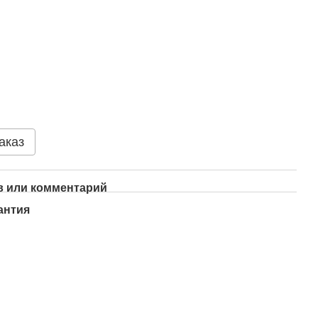
аказ
 или комментарий
антия