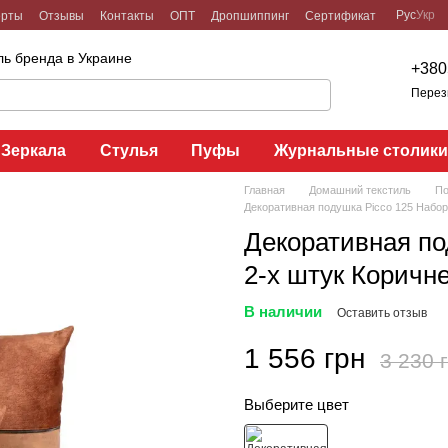
Рус
Укр
ерты
Отзывы
Контакты
ОПТ
Дропшиппинг
Сертификат
ь бренда в Украине
+380
Перез
Зеркала
Стулья
Пуфы
Журнальные столик
Главная
Домашний текстиль
По
Декоративная подушка Picco 125 Набор
Декоративная по
2-х штук Коричн
В наличии
Оставить отзыв
1 556 грн
3 230 
Выберите цвет