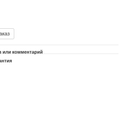
аказ
 или комментарий
антия