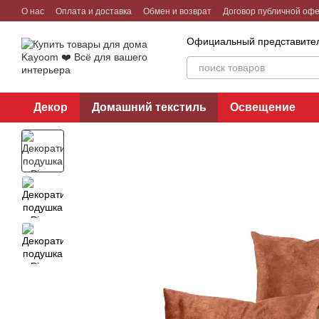
Перейти к основному контенту
О нас
Оплата и доставка
Обмен и возврат
Договор публичной оф
Официальный представител
Декор
Домашний текстиль
Освещение