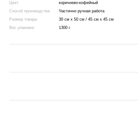
Цвет
коричнево-кофейный
Способ производства
Частично ручная работа
Размер товара
30 см x 50 см / 45 см x 45 см
Вес упаковки
1300 г