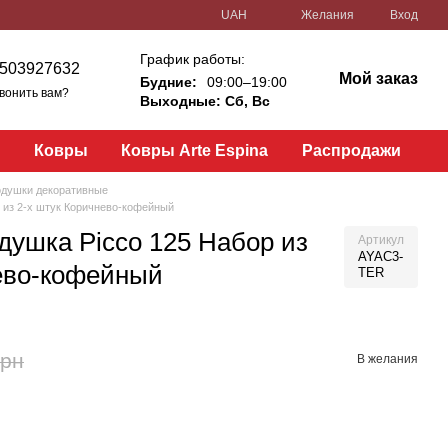
UAH
Желания
Вход
График работы:
503927632
Мой заказ
Будние:
09:00–19:00
вонить вам?
Выходные: Сб, Вс
и
Ковры
Ковры Arte Espina
Распродажи
душки декоративные
 из 2-х штук Коричнево-кофейный
душка Picco 125 Набор из
Артикул
AYAC3-
ево-кофейный
TER
грн
В желания