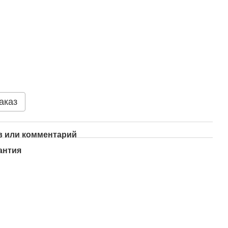
аказ
 или комментарий
антия