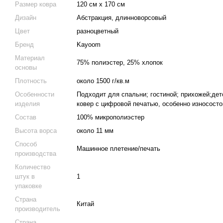
Размер ковра
120 см x 170 см
Дизайн
Абстракция, длинноворсовый
Цвет
разноцветный
Бренд
Kayoom
Материал
75% полиэстер, 25% хлопок
основы
Плотность
около 1500 г/кв.м
Особенности
Подходит для спальни; гостиной; прихожей;дет
изделия
ковер с цифровой печатью, особенно износосто
Состав
100% микрополиэстер
Высота ворса
около 11 мм
Способ
Машинное плетение/печать
производства
Количество
штук в
1
упаковке
Страна
Китай
производитель
Страна