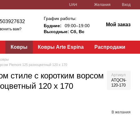
UAH
Желания
Вход
График работы:
503927632
Мой заказ
Будние:
09:00–19:00
вонить вам?
Выходные: Сб, Вс
и
Ковры
Ковры Arte Espina
Распродажи
ковры
рсом Piemont 125 разноцветный 120 х 170
ом стиле с коротким ворсом
Артикул
ATQCN-
ноцветный 120 х 170
120-170
В желания