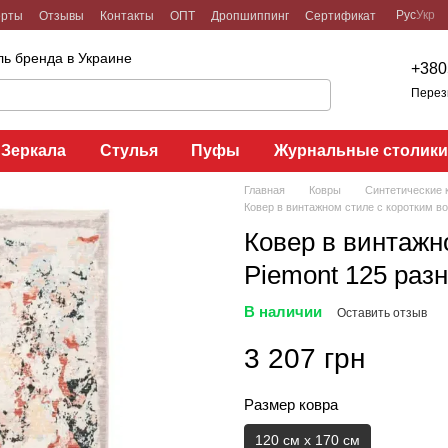
Рус
Укр
ерты
Отзывы
Контакты
ОПТ
Дропшиппинг
Сертификат
ь бренда в Украине
+380
Перез
Зеркала
Стулья
Пуфы
Журнальные столик
Главная
Ковры
Синтетические 
Ковер в винтажном стиле с коротким во
Ковер в винтажн
Piemont 125 раз
В наличии
Оставить отзыв
3 207 грн
Размер ковра
120 см x 170 см