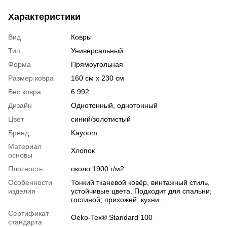
Характеристики
Вид
Ковры
Тип
Универсальный
Форма
Прямоугольная
Размер ковра
160 см x 230 см
Вес ковра
6.992
Дизайн
Однотонный, однотонный
Цвет
синий/золотистый
Бренд
Kayoom
Материал
Хлопок
основы
Плотность
около 1900 г/м2
Особенности
Тонкий тканевой ковёр, винтажный стиль,
изделия
устойчивые цвета. Подходит для спальни;
гостиной; прихожей; кухни.
Сертификат
Oeko-Tex® Standard 100
стандарта